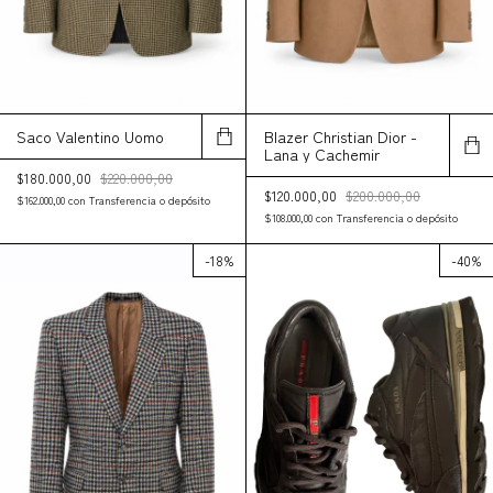
Saco Valentino Uomo
Blazer Christian Dior -
Lana y Cachemir
$180.000,00
$220.000,00
$120.000,00
$200.000,00
$162.000,00
con
Transferencia o depósito
$108.000,00
con
Transferencia o depósito
-
18
%
-
40
%