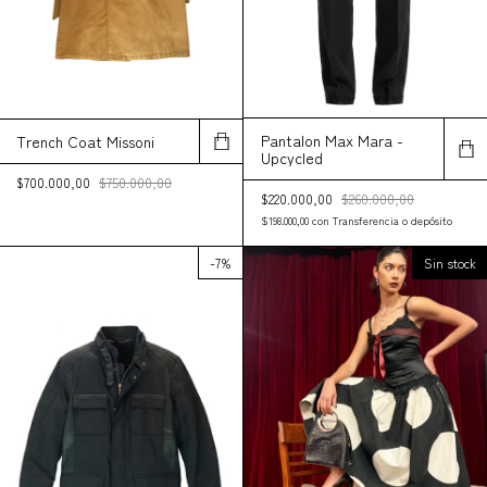
Pantalon Max Mara -
Trench Coat Missoni
Upcycled
$700.000,00
$750.000,00
$220.000,00
$260.000,00
$198.000,00
con
Transferencia o depósito
-
7
%
Sin stock