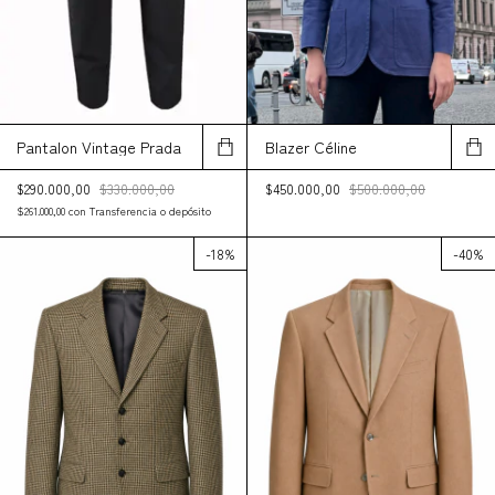
Blazer Céline
Pantalon Vintage Prada
$450.000,00
$500.000,00
$290.000,00
$330.000,00
$261.000,00
con
Transferencia o depósito
-
18
%
-
40
%