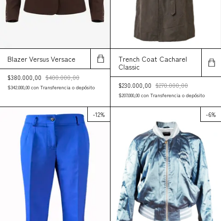
Blazer Versus Versace
Trench Coat Cacharel
Classic
$380.000,00
$400.000,00
$230.000,00
$270.000,00
$342.000,00
con
Transferencia o depósito
$207.000,00
con
Transferencia o depósito
-
12
%
-
6
%