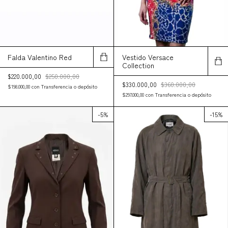
Vestido Versace
Falda Valentino Red
Collection
$220.000,00
$250.000,00
$330.000,00
$360.000,00
$198.000,00
con
Transferencia o depósito
$297.000,00
con
Transferencia o depósito
-
5
%
-
15
%