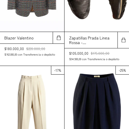
Blazer Valentino
Zapatillas Prada Linea
Rossa -
Reacondicionadas
$180.000,00
$220.000,00
$105.000,00
$175.000,00
$162.000,00
con
Transferencia o depósito
$94.500,00
con
Transferencia o depósito
-
17
%
-
25
%