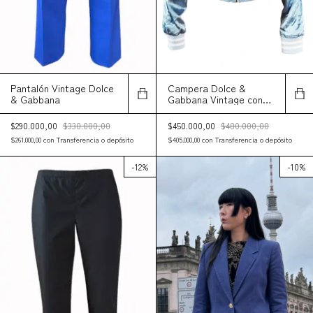
Pantalón Vintage Dolce
Campera Dolce &
& Gabbana
Gabbana Vintage con
cristales incrustados
$290.000,00
$330.000,00
$450.000,00
$480.000,00
$261.000,00
con
Transferencia o depósito
$405.000,00
con
Transferencia o depósito
-
12
%
-
10
%