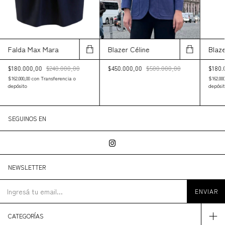
Blazer Céline
Falda Max Mara
Blaze
$450.000,00
$500.000,00
$180.000,00
$240.000,00
$180.
$162.000,00
con
Transferencia o
$162.00
depósito
depósit
SEGUINOS EN
NEWSLETTER
CATEGORÍAS