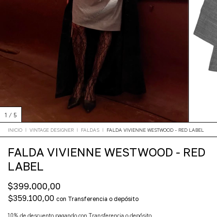
1
/
5
INICIO
|
VINTAGE DESIGNER
|
FALDAS
|
FALDA VIVIENNE WESTWOOD - RED LABEL
FALDA VIVIENNE WESTWOOD - RED
LABEL
$399.000,00
$359.100,00
con
Transferencia o depósito
10% de descuento
pagando con Transferencia o depósito