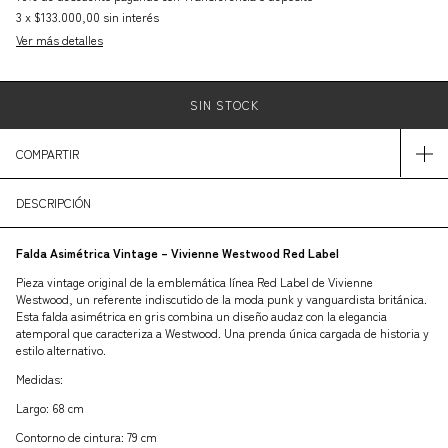
3
x
$133.000,00
sin interés
Ver más detalles
COMPARTIR
DESCRIPCIÓN
Falda Asimétrica Vintage – Vivienne Westwood Red Label
Pieza vintage original de la emblemática línea Red Label de Vivienne
Westwood, un referente indiscutido de la moda punk y vanguardista británica.
Esta falda asimétrica en gris combina un diseño audaz con la elegancia
atemporal que caracteriza a Westwood. Una prenda única cargada de historia y
estilo alternativo.
Medidas:
Largo: 68 cm
Contorno de cintura: 79 cm