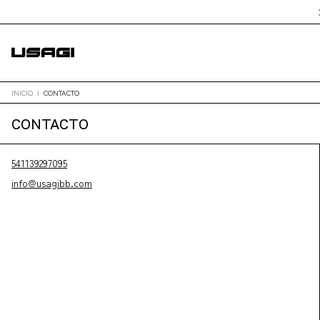
INICIO
|
CONTACTO
CONTACTO
541139297095
info@usagibb.com