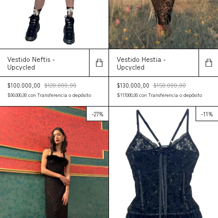
Vestido Neftis -
Vestido Hestia -
Upcycled
Upcycled
$100.000,00
$120.000,00
$130.000,00
$150.000,00
$90.000,00
con
Transferencia o depósito
$117.000,00
con
Transferencia o depósito
-
27
%
-
11
%