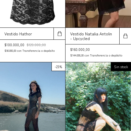
Vestido Hathor
Vestido Natalia Antolin
- Upcycled
$100.000,00
$120.000,00
$160.000,00
$90.000,00
con
Transferencia o depósito
$144.000,00
con
Transferencia o depósito
-
23
%
Sin stock