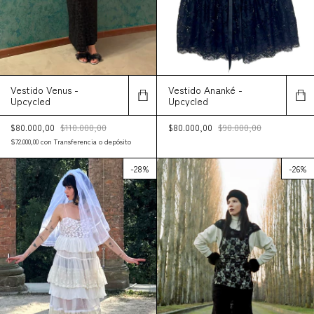
Vestido Venus -
Vestido Ananké -
Upcycled
Upcycled
$80.000,00
$110.000,00
$80.000,00
$90.000,00
$72.000,00
con
Transferencia o depósito
-
28
%
-
26
%