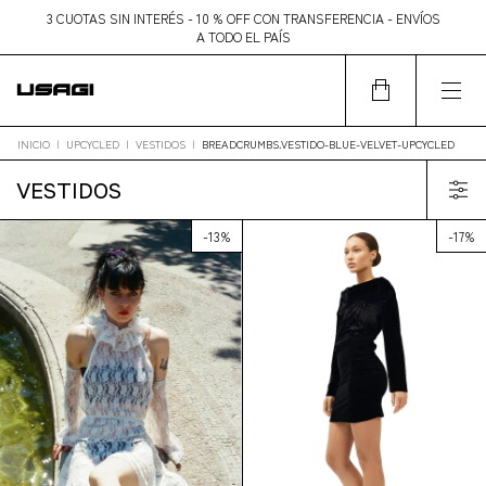
3 CUOTAS SIN INTERÉS - 10 % OFF CON TRANSFERENCIA - ENVÍOS
A TODO EL PAÍS
INICIO
|
UPCYCLED
|
VESTIDOS
|
BREADCRUMBS.VESTIDO-BLUE-VELVET-UPCYCLED
VESTIDOS
-
13
%
-
17
%