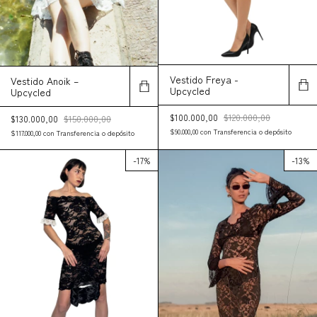
Vestido Freya -
Vestido Anoik –
Upcycled
Upcycled
$100.000,00
$120.000,00
$130.000,00
$150.000,00
$90.000,00
con
Transferencia o depósito
$117.000,00
con
Transferencia o depósito
-
17
%
-
13
%