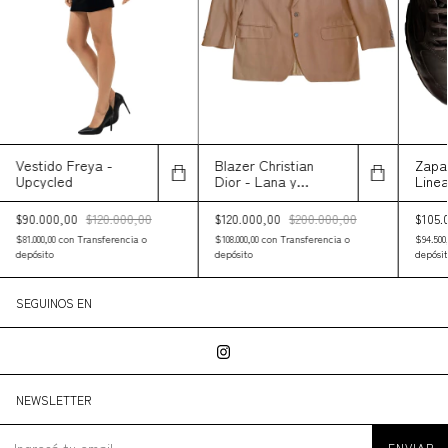
Zapat
Vestido Freya -
Blazer Christian
Linea
Upcycled
Dior - Lana y
Reac
Cachemir
$105.
$90.000,00
$120.000,00
$120.000,00
$200.000,00
$94.500
$81.000,00
con
Transferencia o
$108.000,00
con
Transferencia o
depósit
depósito
depósito
SEGUINOS EN
NEWSLETTER