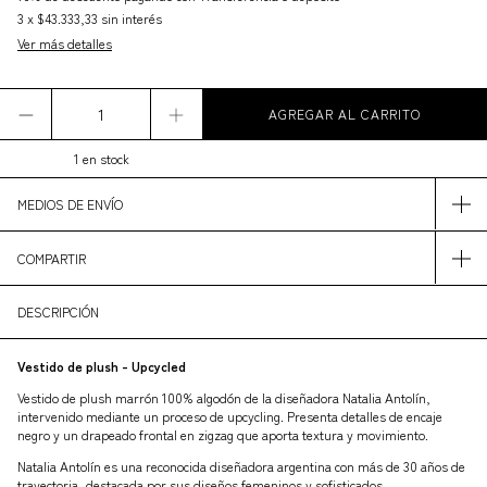
3
x
$43.333,33
sin interés
Ver más detalles
1
en stock
MEDIOS DE ENVÍO
COMPARTIR
DESCRIPCIÓN
Vestido de plush - Upcycled
Vestido de plush marrón 100% algodón de la diseñadora Natalia Antolín,
intervenido mediante un proceso de upcycling. Presenta detalles de encaje
negro y un drapeado frontal en zigzag que aporta textura y movimiento.
Natalia Antolín es una reconocida diseñadora argentina con más de 30 años de
trayectoria, destacada por sus diseños femeninos y sofisticados.