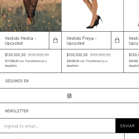
Vestido Hestia -
Vesti
Vestido Freya -
Upcycled
Upcy
Upcycled
$130.000,00
$150.000,00
$100.
$100.000,00
$120.000,00
$117.000,00
con
Transferencia o
$90.000
$90.000,00
con
Transferencia o
depósito
depósit
depósito
SEGUINOS EN
NEWSLETTER