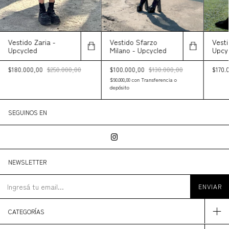
Vestido Zaria -
Vestido Sfarzo
Vesti
Upcycled
Milano - Upcycled
Upcy
$180.000,00
$250.000,00
$100.000,00
$130.000,00
$170.
$90.000,00
con
Transferencia o
depósito
SEGUINOS EN
NEWSLETTER
CATEGORÍAS